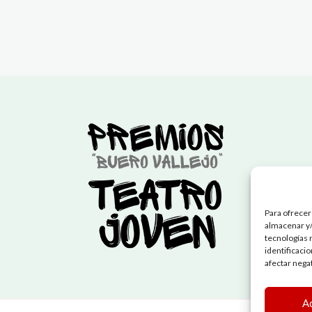
Para ofrecer
almacenar y/
tecnologías 
identificaci
afectar nega
A